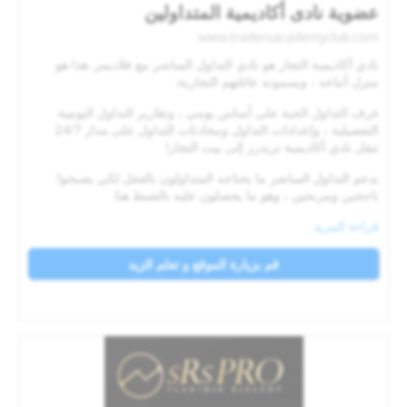
عضوية نادى أكاديمية المتداولين
www.tradersacademyclub.com
نادي أكاديمية التجار هو نادي التداول المباشر مع فلاديمر. هذا هو
منزل أتباعه ، ويسمونه عائلتهم التجارية.
غرف التداول الحية على أساس يومي ، وتقارير التداول اليومية
التفصيلية ، وإعدادات التداول ومحادثات التداول على مدار 24/7
تنقل نادي أكاديمية تريدرز إلى بيت التجار!
يدعم التداول المباشر ما يحتاجه المتداولون بالفعل لكي يصبحوا
ناجحين ومربحين ، وهو ما يحصلون عليه بالضبط هنا.
قراءة المزيد
قم بزيارة الموقع و تعلم الزيد