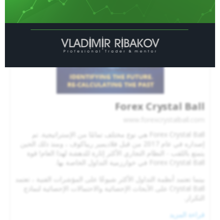
Forex Crystal Ball
www.forexcrystalball.com
Forex Crystal Ball هي نوع مختلف تمامًا من الإستراتيجية. تم
إصداره في عام 2017 من قبل فلاديمير ريباكوف ، ومنذ ذلك الحين
يتمتع باللقب - النظام التجاري الأكثر إثارة للدهشة لهذا العام! قوة
Forex Crystal Ball في خوارزمية التداول الخاصة بها.
بينما تعتمد أنظمة التداول الأكثر شيوعًا على المؤشرات الفنية ، تعتمد
Crystal Ball على الأبحاث الإحصائية والاحتمالات الإحصائية لنماذج
التكرار.
قراءة المزيد