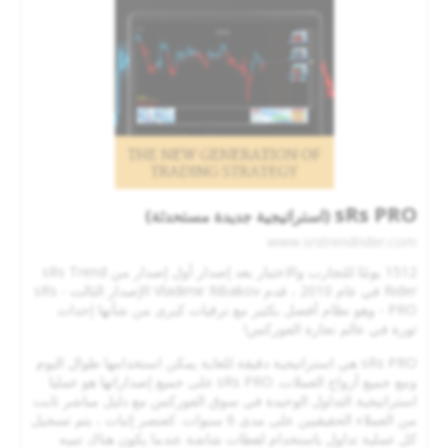
sRs PRO
(استراتيجية جديدة مستحدثة)
www.srstrendrider.com
1512 يومًا للتجارب والاختبار بعد إصدار أول إصدار من sRs Trend
Rider في عام 2010 ، قدم Vladimir Ribakov الإصدار الثالث - sRs
PRO - وهو نظام أفضل بكثير مع ترقيات كبرى من شأنها إحداث
ثورة في عالم تجارة الفوركس!
sRs PRO هي استراتيجية دقيقة للغاية يمكن استخدامها طوال اليوم
ومع جميع أزواج العملات. sRs PRO على جميع إصداراتها هو عمليا
استراتيجية التداول الوحيدة في سوق الفوركس مع دليل مباشر ثابت
من العملاء الحقيقيين على مدى 6 سنوات. كعنصر إثبات ، يتم تسجيل
كل عملية تداول باستخدام لقطات شاشة عندما يكون هناك تنبيه