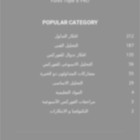
Forex Triple B PRO
POPULAR CATEGORY
212
افكار التداول
187
التحليل الفنى
135
افكار تدوال للفوركس
56
التحليل الاسبوعى للفوركس
55
مشاركات المتداولون ذو الخبرة
29
التحليل الاساسى
4
المواد التعليمية
3
مراجعات الفوركس الأسبوعية
2
التكنولجيا و الابتكارات