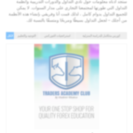
ستجد أدناه معلومات حول نادي التداول والدورات التدريبية وأنظمة
التداول التي طورتها لمجتمعنا التجاري على مدار السنوات. لا يمكن
للجميع التداول بدوام كامل ، لذلك قمت أنا وفريقي بإنشاء هذه الأنظمة
من أجلك – لجعل التداول بسيطًا ومربحًا ومتسقًا بالنسبة لك.
كورس متكامل للدراسة المنزلية
استراتجيات الفوركس
التوجيه والتعليم
الكل