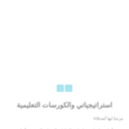
استراتيجياتي والكورسات التعليمية
مرحبا ايها أصدقاء!