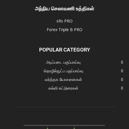
அந்நிய செலாவணி உத்திகள்
sRs PRO
Forex Triple B PRO
POPULAR CATEGORY
அடிப்படை பகுப்பாய்வு
0
தொழில்நுட்ப பகுப்பாய்வு
0
வர்த்தக யோசனைகள்
0
கல்வி கட்டுரைகள்
0