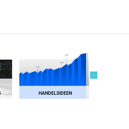
S
HANDELSIDEEN
VLADIMIR’