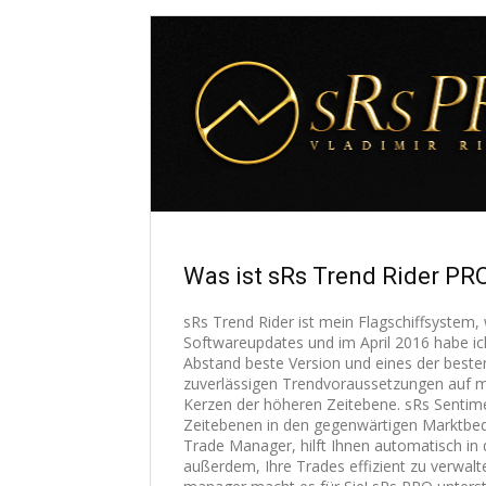
Was ist sRs Trend Rider PR
sRs Trend Rider ist mein Flagschiffsystem, 
Softwareupdates und im April 2016 habe ich
Abstand beste Version und eines der beste
zuverlässigen Trendvoraussetzungen auf m
Kerzen der höheren Zeitebene. sRs Sentim
Zeitebenen in den gegenwärtigen Marktbedi
Trade Manager, hilft Ihnen automatisch in
außerdem, Ihre Trades effizient zu verwal