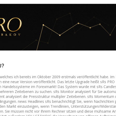
O?
welches ich bereits im Oktober 2009 erstmals veröffentlicht habe. Im 
 eine neue Version veröffentlicht. Das letzte Upgrade heißt sRs PRO (
n Handelssysteme im Forexmarkt! Das System wurde mit sRs Candlesti
ehreren Zeitebenen zu suchen. sRs Monitor analysiert für Sie autom
ent analysiert die Preisstruktur multipler Zeitebenen. sRs Momentu
ngungen. news Headlines sRs benachrichtigt Sie, wenn Nachrichten pu
 den Markt einzusteigen, wenn Trendlinien, Unterstützungen/Widerstä
ten. Sie müssen nicht vor Ihrem Rechner sitzen und diese mühsame Ar