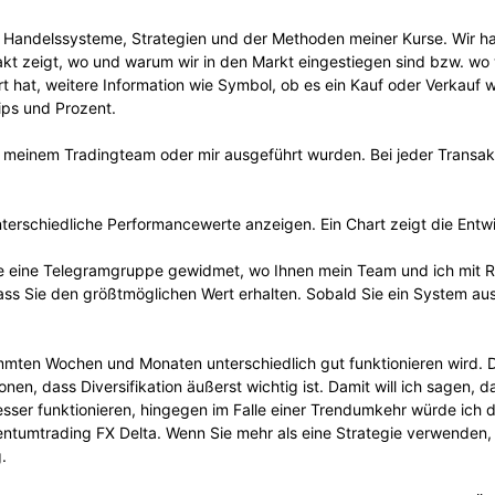
 Handelssysteme, Strategien und der Methoden meiner Kurse. Wir habe
akt zeigt, wo und warum wir in den Markt eingestiegen sind bzw. wo
rt hat, weitere Information wie Symbol, ob es ein Kauf oder Verkauf 
ips und Prozent.
on meinem Tradingteam oder mir ausgeführt wurden. Bei jeder Transa
erschiedliche Performancewerte anzeigen. Ein Chart zeigt die Entwi
 eine Telegramgruppe gewidmet, wo Ihnen mein Team und ich mit Rat 
 dass Sie den größtmöglichen Wert erhalten. Sobald Sie ein System aus
immten Wochen und Monaten unterschiedlich gut funktionieren wird.
nen, dass Diversifikation äußerst wichtig ist. Damit will ich sagen, 
esser funktionieren, hingegen im Falle einer Trendumkehr würde ich 
entumtrading FX Delta. Wenn Sie mehr als eine Strategie verwenden, 
.