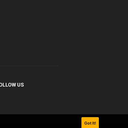
OLLOW US
Got It!