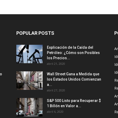
POPULAR POSTS
P
Explicación de la Caída del
An
Petróleo: ¿Cómo son Posibles
Id
los Precios...
abril 21, 2020
Id
I
zo
Wall Street Gana a Medida que
los Estados Unidos Comienzan
R
a...
R
abril 27, 2020
An
S&P 500 Listo para Recuperar $
Ar
1 Billón en Valor a...
R
abril 6, 2020