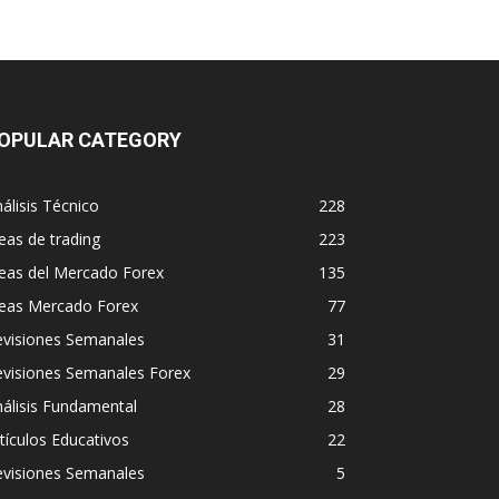
OPULAR CATEGORY
álisis Técnico
228
eas de trading
223
eas del Mercado Forex
135
deas Mercado Forex
77
evisiones Semanales
31
evisiones Semanales Forex
29
álisis Fundamental
28
tículos Educativos
22
evisiones Semanales
5