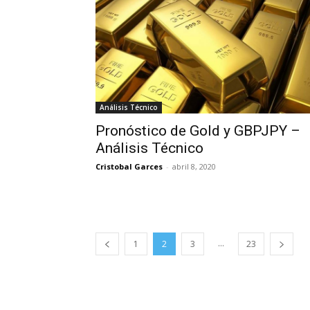
Análisis Técnico
Pronóstico de Gold y GBPJPY –
Análisis Técnico
Cristobal Garces
-
abril 8, 2020
...
1
2
3
23