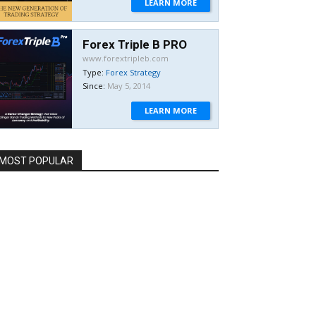
LEARN MORE
Forex Triple B PRO
www.forextripleb.com
Type:
Forex Strategy
Since:
May 5, 2014
LEARN MORE
MOST POPULAR