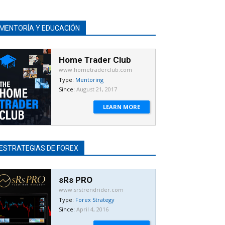
MENTORÍA Y EDUCACIÓN
Home Trader Club
www.hometraderclub.com
Type:
Mentoring
Since:
August 21, 2017
LEARN MORE
ESTRATEGIAS DE FOREX
sRs PRO
www.srstrendrider.com
Type:
Forex Strategy
Since:
April 4, 2016