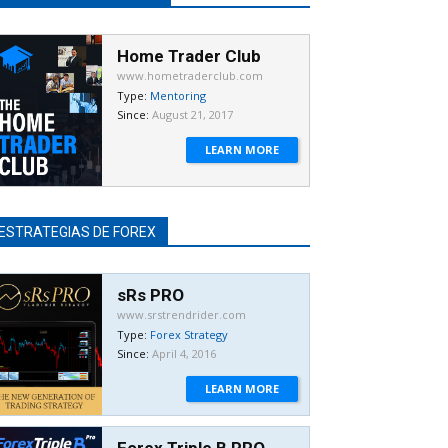
Home Trader Club
www.hometraderclub.com
Type:
Mentoring
Since:
August 21, 2017
LEARN MORE
ESTRATEGIAS DE FOREX
sRs PRO
www.srstrendrider.com
Type:
Forex Strategy
Since:
April 4, 2016
LEARN MORE
Forex Triple B PRO