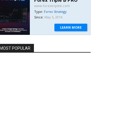
www.forextripleb.com
Type:
Forex Strategy
Since:
May 5, 2014
LEARN MORE
MOST POPULAR