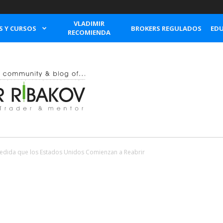
VLADIMIR
S Y CURSOS
BROKERS REGULADOS
EDU
RECOMIENDA
Medida que los Estados Unidos Comienzan a Reabrir