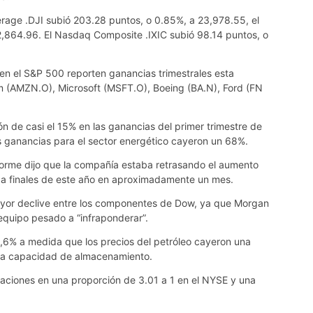
verage .DJI subió 203.28 puntos, o 0.85%, a 23,978.55, el
,864.96. El Nasdaq Composite .IXIC subió 98.14 puntos, o
en el S&P 500 reporten ganancias trimestrales esta
 (AMZN.O), Microsoft (MSFT.O), Boeing (BA.N), Ford (FN
ón de casi el 15% en las ganancias del primer trimestre de
s ganancias para el sector energético cayeron un 68%.
orme dijo que la compañía estaba retrasando el aumento
 a finales de este año en aproximadamente un mes.
 mayor declive entre los componentes de Dow, ya que Morgan
 equipo pesado a “infraponderar”.
,6% a medida que los precios del petróleo cayeron una
sa capacidad de almacenamiento.
naciones en una proporción de 3.01 a 1 en el NYSE y una