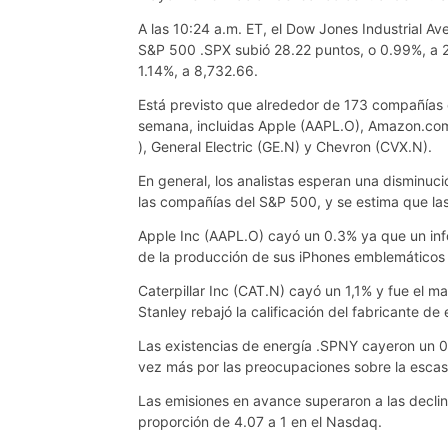
A las 10:24 a.m. ET, el Dow Jones Industrial A
S&P 500 .SPX subió 28.22 puntos, o 0.99%, a 2
1.14%, a 8,732.66.
Está previsto que alrededor de 173 compañías 
semana, incluidas Apple (AAPL.O), Amazon.com
), General Electric (GE.N) y Chevron (CVX.N).
En general, los analistas esperan una disminuci
las compañías del S&P 500, y se estima que la
Apple Inc (AAPL.O) cayó un 0.3% ya que un inf
de la producción de sus iPhones emblemáticos
Caterpillar Inc (CAT.N) cayó un 1,1% y fue el
Stanley rebajó la calificación del fabricante de
Las existencias de energía .SPNY cayeron un 0
vez más por las preocupaciones sobre la esca
Las emisiones en avance superaron a las decli
proporción de 4.07 a 1 en el Nasdaq.