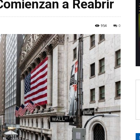
Comienzan a Reabrir
954
0