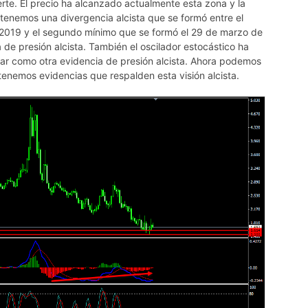
te. El precio ha alcanzado actualmente esta zona y la
tenemos una divergencia alcista que se formó entre el
 2019 y el segundo mínimo que se formó el 29 de marzo de
e presión alcista. También el oscilador estocástico ha
ar como otra evidencia de presión alcista. Ahora podemos
tenemos evidencias que respalden esta visión alcista.