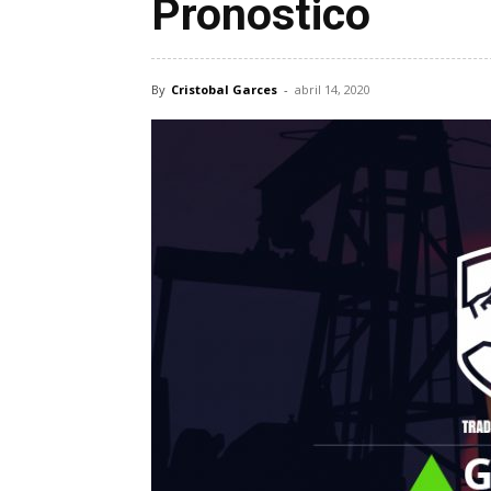
Pronostico
By
Cristobal Garces
-
abril 14, 2020