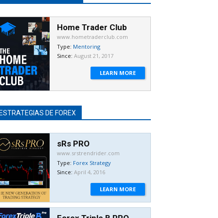
Home Trader Club
www.hometraderclub.com
Type:
Mentoring
Since:
August 21, 2017
LEARN MORE
ESTRATEGIAS DE FOREX
sRs PRO
www.srstrendrider.com
Type:
Forex Strategy
Since:
April 4, 2016
LEARN MORE
Forex Triple B PRO