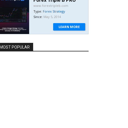
www.forextripleb.com
Type:
Forex Strategy
Since:
May 5, 2014
LEARN MORE
MOST POPULAR