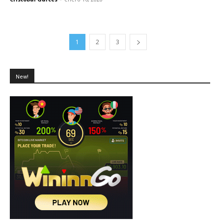
1
2
3
New!