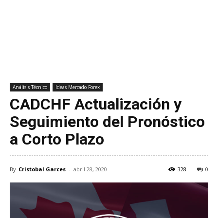
Análisis Técnico
Ideas Mercado Forex
CADCHF Actualización y
Seguimiento del Pronóstico
a Corto Plazo
By
Cristobal Garces
-
abril 28, 2020
328
0